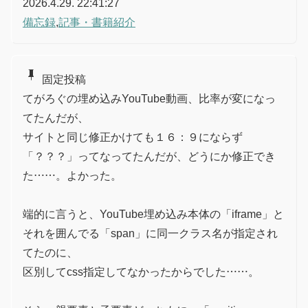
2026.4.29. 22:41:27
備忘録
,
記事・書籍紹介
push_pin
固定投稿
てがろぐの埋め込みYouTube動画、比率が変になっ
てたんだが、
サイトと同じ修正かけても１６：９にならず
「？？？」ってなってたんだが、どうにか修正でき
た……。よかった。
端的に言うと、YouTube埋め込み本体の「iframe」と
それを囲んでる「span」に同一クラス名が指定され
てたのに、
区別してcss指定してなかったからでした……。