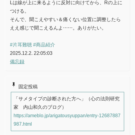
Lは線が上に来るように反対に向けてから、Rの上に
つける。
そんで、聞こえやすい＆痛くない位置に調整したら
ええ感じで聞こえるんよ……。ありがたい。
#片耳難聴
#商品紹介
2025.12.2. 22:05:03
備忘録
push_pin
固定投稿
「サメタイプの診断された方へ」（心の法則研究
家 内山和久のブログ）
https://ameblo.jp/arigatousyuppan/entry-12687887
987.html