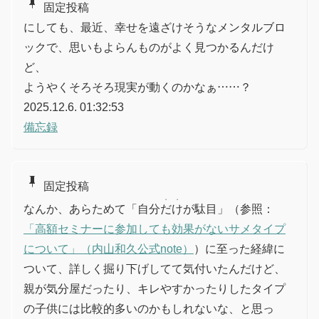
push_pin
固定投稿
にしても、最近、幸せを遠ざけそうなメンタルブロ
ックで、思いもよらんものがよく見つかるんだけ
ど、
ようやくそろそろ現実が動くのかなぁ……？
2025.12.6. 01:32:53
備忘録
push_pin
固定投稿
・
・
なんか、あらためて「自分
だ
け
が駄目」（参照：
「高額セミナーに参加しても効果がないサメタイプ
について」（内山和久公式note）
）に至った経緯に
ついて、詳しく掘り下げしてて気付いたんだけど、
親が気分屋だったり、キレやすかったりしたタイプ
の子供には比較的多いのかもしれないな、と思っ