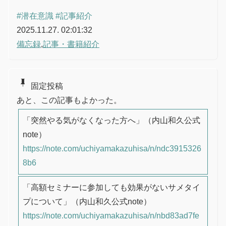
#潜在意識
#記事紹介
2025.11.27. 02:01:32
備忘録
,
記事・書籍紹介
push_pin
固定投稿
あと、この記事もよかった。
「突然やる気がなくなった方へ」（内山和久公式
note）
https://note.com/uchiyamakazuhisa/n/ndc3915326
8b6
「高額セミナーに参加しても効果がないサメタイ
プについて」（内山和久公式note）
https://note.com/uchiyamakazuhisa/n/nbd83ad7fe