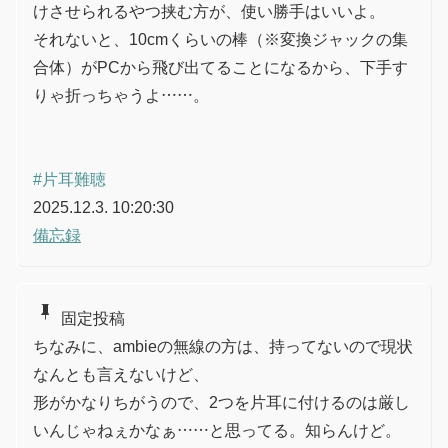
けさせられるやつ挟む方が、使い勝手はいいよ。
それないと、10cmくらいの棒（※変換ジャックの集
合体）がPCから飛び出てることになるから、下手す
りゃ折っちゃうよ……。
#片耳難聴
2025.12.3. 10:20:30
備忘録
push_pin
固定投稿
ちなみに、ambieの無線の方は、持ってないので現状
なんとも言えないけど、
形がかなりちがうので、2つを片耳に付けるのは厳し
いんじゃねぇかなぁ……と思ってる。知らんけど。