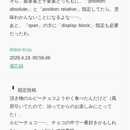
そら、親要素と子要素どっちもに、「position:
absolute;」と「position: relative;」指定してたら、意
味わかんないことになるよな……。
あと、「span」の方に「display: block;」指定も必要
だったわ。
#html
#css
2026.4.19. 00:56:46
備忘録
push_pin
固定投稿
頂き物のルビーチョコようやく食べたんだけど（風
邪引いてたので、治ってからのお楽しみにとって
た）、
ルビーチョコ……、チョコの中で一番好きかもしれ