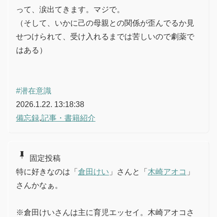
って、涙出てきます。マジで。
（そして、いかに己の母親との関係が歪んでるか見
せつけられて、受け入れるまでは苦しいので劇薬で
はある）
#潜在意識
2026.1.22. 13:18:38
備忘録
,
記事・書籍紹介
push_pin
固定投稿
特に好きなのは「
倉田けい
」さんと「
木崎アオコ
」
さんかなぁ。
※倉田けいさんは主に育児エッセイ。木崎アオコさ