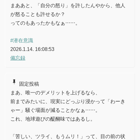
まああと、「自分の怒り」を許したんやから、他人
が怒ることも許せるか？
ってのもあったかもなぁ……。
#潜在意識
2026.1.14. 16:08:53
備忘録
push_pin
固定投稿
まあ、唯一のデメリットを上げるなら、
前までみたいに、現実にどっぷり浸かって「わーき
ゃー」騒ぐ場面が減ることかなぁ……。
これ、地球遊びの醍醐味ではあるし。
「苦しい、ツライ、もうムリ！」って、目の前の状