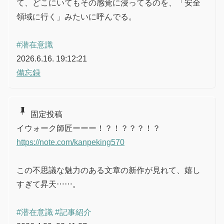
て、どこにいてもその感覚に浸ってるのを、「安全
領域に行く」みたいに呼んでる。
#潜在意識
2026.6.16. 19:12:21
備忘録
push_pin
固定投稿
イウォーク師匠ーーー！？！？？？！？
https://note.com/kanpeking570
この不思議な魅力のある文章の新作が見れて、嬉し
すぎて昇天……。
#潜在意識
#記事紹介