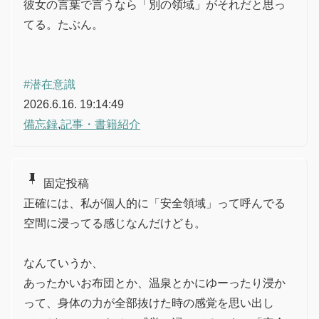
彼女の言葉で言うなら「別の領域」がそれだと思っ
てる。たぶん。
#潜在意識
2026.6.16. 19:14:49
備忘録
,
記事・書籍紹介
push_pin
固定投稿
正確には、私が個人的に「安全領域」って呼んでる
空間に浸ってる感じなんだけども。
なんていうか、
あったかいお布団とか、温泉とかにゆーったり浸か
って、身体の力が全部抜けた時の感覚を思い出し