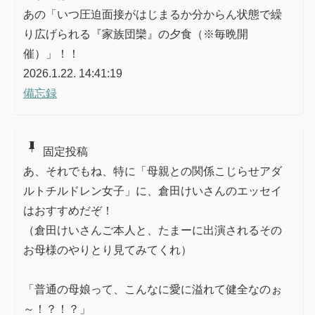
あの「いつ圧迫面接がはじまるか分からん状態で繰
り広げられる『家族団欒』の夕食（※毎晩開
催）」！！
2026.1.22. 14:41:19
備忘録
push_pin
固定投稿
あ、それでもね、特に「母親との関係こじらせアダ
ルトチルドレン女子」に、倉田けいさんのエッセイ
はおすすめだぞ！
（倉田けいさんご本人と、たまーに出演されるその
お母様のやりとり見てみてくれ）
「普通の母娘って、こんなに愛に溢れて健全なのぉ
～！？！？」