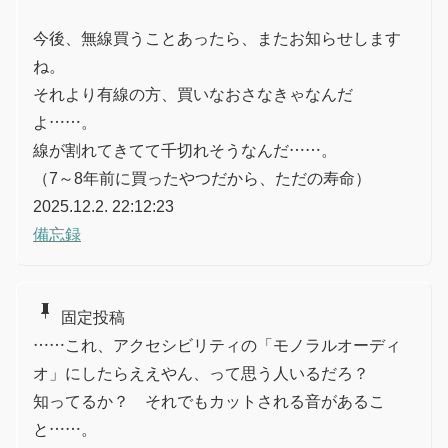
今後、無線買うことあったら、またお知らせします
ね。
それより有線の方、買いなおさなきゃなんだ
よ……。
線が割れてきてて千切れそうなんだ……。
（7～8年前に買ったやつだから、ただの寿命）
2025.12.2. 22:12:23
備忘録
push_pin
固定投稿
……これ、アクセシビリティの「モノラルオーディ
オ」にしたらええやん、って思う人いるだろ？
知ってるか？ それでもカットされる音があるこ
と……。