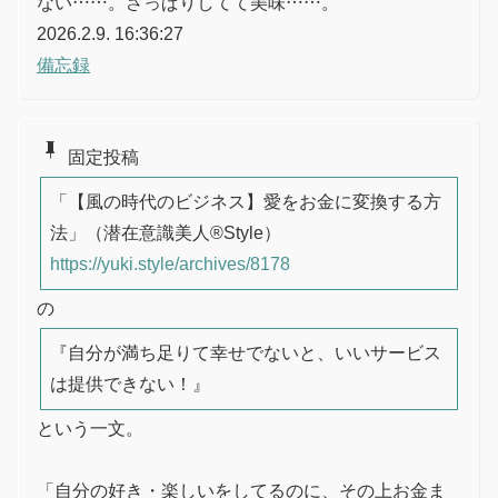
ない……。さっぱりしてて美味……。
2026.2.9. 16:36:27
備忘録
push_pin
固定投稿
「【風の時代のビジネス】愛をお金に変換する方
法」（潜在意識美人®︎Style）
https://yuki.style/archives/8178
の
『自分が満ち足りて幸せでないと、いいサービス
は提供できない！』
という一文。
「自分の好き・楽しいをしてるのに、その上お金ま