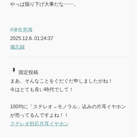
やっぱ掘り下げ大事だな……。
#潜在意識
2025.12.6. 01:24:37
備忘録
push_pin
固定投稿
まあ、そんなことをぐだぐだ申しましたがね！
今はとても良い時代でして！
100均に「ステレオ→モノラル」込みの片耳イヤホン
が売ってるんですよね！！
ステレオ対応片耳イヤホン