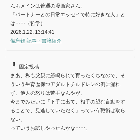
んもメインは普通の漫画家さん。
「パートナーとの日常エッセイで特に好きな人」と
は……（哲学）
2026.1.22. 13:14:41
備忘録
,
記事・書籍紹介
push_pin
固定投稿
まあ、私も父親に怒鳴られて育ったくちなので、そ
ういう生育歴保つアダルトチルドレンの例に漏れ
ず、他人の怒りは苦手なんやが、
今までみたいに「下手に出て、相手の望む言動をす
ることで、見逃していただく」っていう戦術は取ら
ない、
っていうお試しやったんかな……。