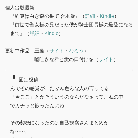
個人出版最新
『約束は白き森の果て 合本版』
（
詳細
・
Kindle
）
『前世で聖女様の兄だった僕が騎士団長様の最愛になる
まで』
（
詳細
・
Kindle
）
更新中作品：玉座（
サイト
・
なろう
）
嘘吐きな君と愛の口付けを（
サイト
）
push_pin
固定投稿
んでその感覚が、たぶん色んな人の言ってる
「今ここ」とかそういうのなんだなぁって、私の中
でカチッと嵌ったんよね。
その契機になったのは自己観察さんまとめか
な……。