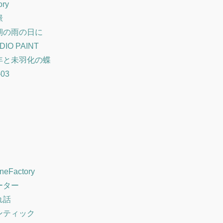
ory
憬
期の雨の日に
DIO PAINT
年と未羽化の蝶
-03
eFactory
ーター
れ話
ンティック