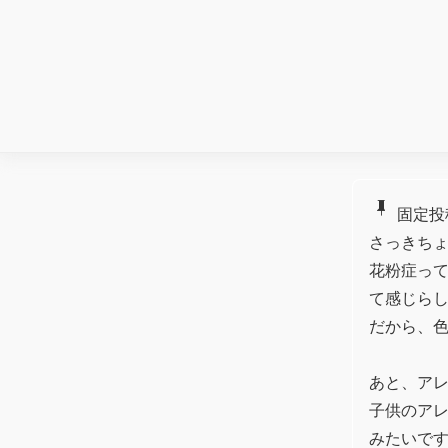
push_pin
固定投
さっきち
花粉症っ
て感じら
だから、
あと、ア
子供のア
みたいで