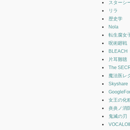
スターシ
リラ
歴史学
Nola
転生腐女
呪術廻戦
BLEACH
片耳難聴
The SEC
魔法医レ
Skyshare
GoogleFo
女王の化
炎炎ノ消
鬼滅の刃
VOCALOI