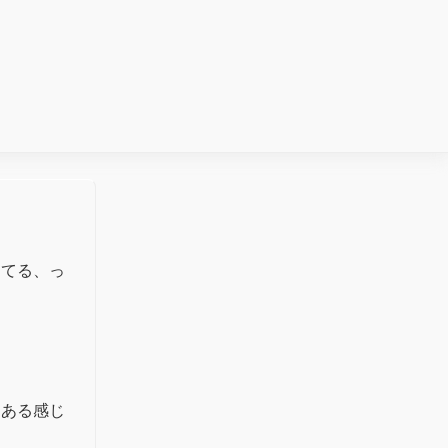
きてる、っ
もある感じ