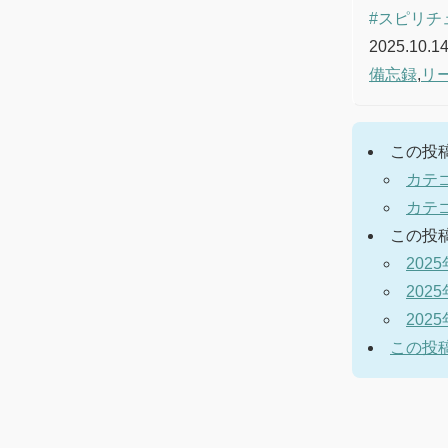
#スピリチ
2025.10.14
備忘録
,
リ
この投
カテ
カテ
この投
202
202
202
この投