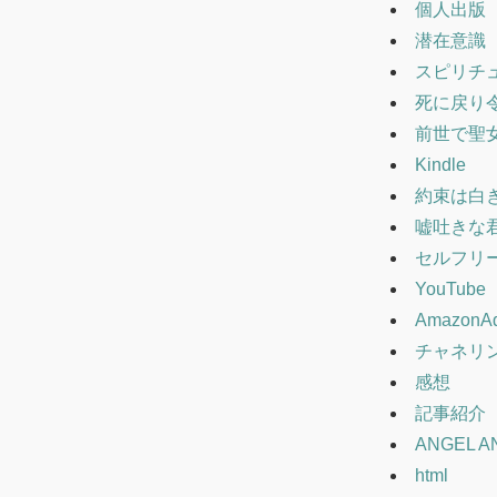
個人出版
潜在意識
スピリチ
死に戻り
前世で聖
Kindle
約束は白
嘘吐きな
セルフリ
YouTube
AmazonA
チャネリ
感想
記事紹介
ANGEL A
html