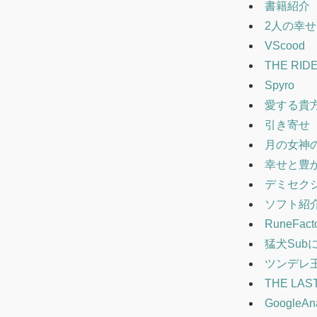
書籍紹介
2人の幸
VScood
THE RID
Spyro
愛する貴
引き寄せ
月の女神
幸せと豊
デミセク
ソフト紹
RuneFac
猛犬Sub
ツンデレ
THE LAS
GoogleAna