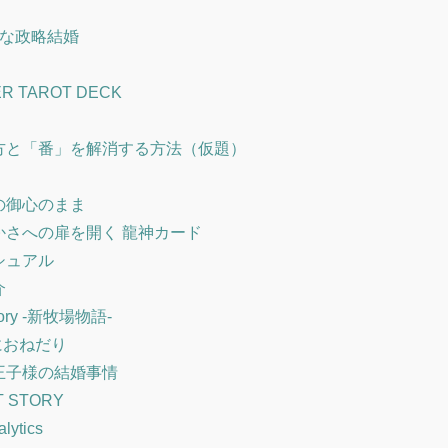
せな政略結婚
ER TAROT DECK
方と「番」を解消する方法（仮題）
の御心のまま
かさへの扉を開く 龍神カード
シュアル
介
tory -新牧場物語-
におねだり
王子様の結婚事情
T STORY
lytics