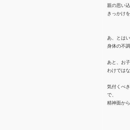
親の思い込
きっかけ
あ、とは
身体の不
あと、お
わけでは
気付くべ
で、
精神面か