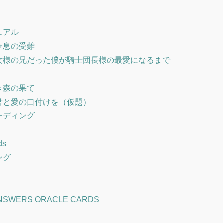
ュアル
令息の受難
女様の兄だった僕が騎士団長様の最愛になるまで
き森の果て
君と愛の口付けを（仮題）
ーディング
ds
ング
NSWERS ORACLE CARDS