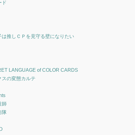
ード
子は推しＣＰを見守る壁になりたい
RET LANGUAGE of COLOR CARDS
クスの変態カルテ
nts
粧師
防隊
D