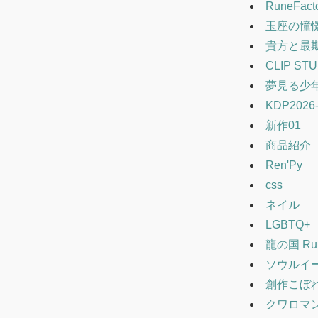
RuneFact
玉座の憧
貴方と最
CLIP STU
夢見る少
KDP2026
新作01
商品紹介
Ren'Py
css
ネイル
LGBTQ+
龍の国 Run
ソウルイ
創作こぼ
クワロマ