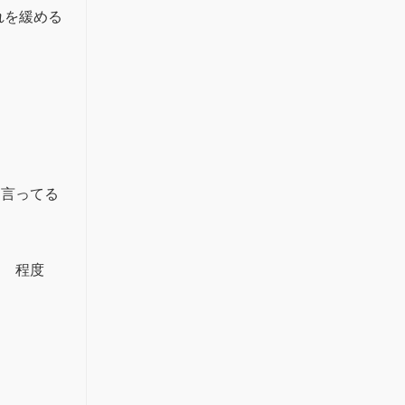
れを緩める
て言ってる
？ 程度